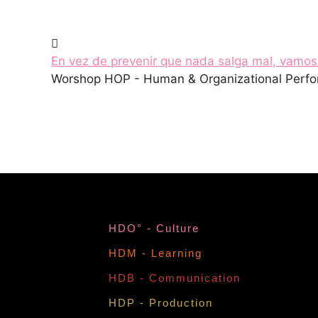
En vez de prevenir que nada salga mal, vamos 
Worshop HOP - Human & Organizational Perfo
HDO° - Culture
HDM - Learning
HDB - Communication
HDP - Production