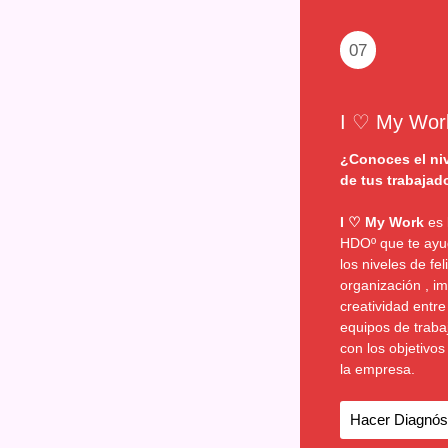
07
I ♡ My Wor
¿Conoces el niv
de tus trabajad
I ♡ My Work
es 
HDOº que te ayu
los niveles de fel
organización , im
creatividad entre
equipos de traba
con los objetivos
la empresa.
Hacer Diagnós