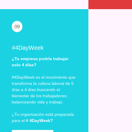
09
#4DayWeek
¿Tu empresa podría trabajar
solo 4 días?
#4DayWeek es el movimiento que
transforma la cultura laboral de 5
días a 4 días buscando el
bienestar de los trabajadores;
balanceando vida y trabajo.
¿Tu organización está preparada
para el
# 4DayWeek?