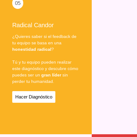
05
Radical Candor
¿Quieres saber si el feedback de
tu equipo se basa en una
honestidad radical
?
Tú y tu equipo pueden realizar
este diagnóstico y descubre cómo
puedes ser un
gran líder
sin
perder tu humanidad.
Hacer Diagnóstico