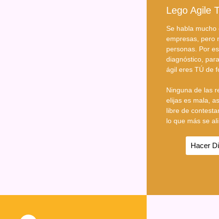
Lego Agile 
Se habla mucho d
empresas, pero n
personas. Por es
diagnóstico, par
ágil eres TÚ de f
Ninguna de las 
elijas es mala, a
libre de contesta
lo que más se al
Hacer Di