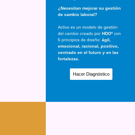
¿Necesitan mejorar su gestión
de cambio laboral?
Activo es un modelo de gestión
del cambio creado por
HDOº
con
6 principios de diseño:
ágil,
emocional, racional, positivo,
centrado en el futuro y en las
fortalezas.
Hacer Diagnóstico