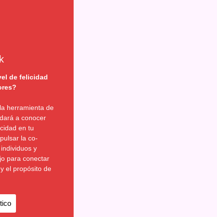
k
el de felicidad
ores?
la herramienta de
dará a conocer
icidad en tu
pulsar la co-
 individuos y
jo para conectar
 y el propósito de
tico