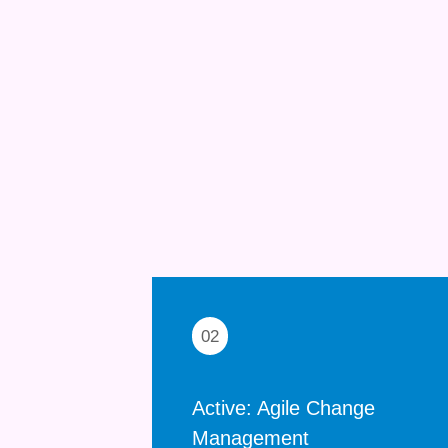
If you cannot measure it, you c
02
Active: Agile Change
Management