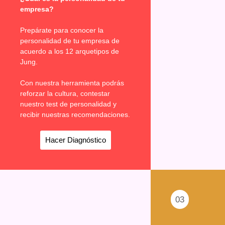
empresa?
Prepárate para conocer la
personalidad de tu empresa de
acuerdo a los 12 arquetipos de
Jung.
Con nuestra herramienta podrás
reforzar la cultura, contestar
nuestro test de personalidad y
recibir nuestras recomendaciones.
Hacer Diagnóstico
03