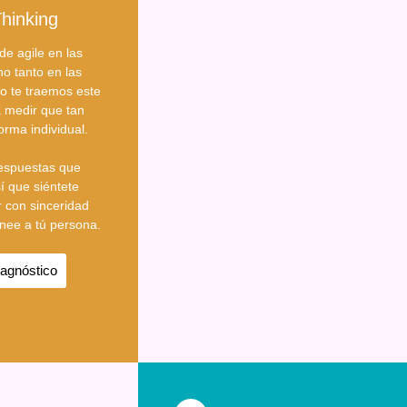
Thinking
e agile en las
o tanto en las
o te traemos este
a medir que tan
orma individual.
respuestas que
sí que siéntete
r con sinceridad
inee a tú persona.
agnóstico