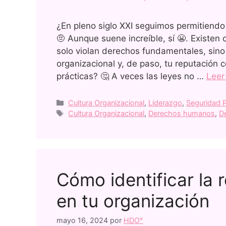
¿En pleno siglo XXI seguimos permitiendo
🤨 Aunque suene increíble, sí 😬. Existen
solo violan derechos fundamentales, sin
organizacional y, de paso, tu reputación 
prácticas? 🤔 A veces las leyes no …
Lee
Cultura Organizacional
,
Liderazgo
,
Seguridad P
Cultura Organizacional
,
Derechos humanos
,
D
Cómo identificar la 
en tu organización
mayo 16, 2024
por
HDO°