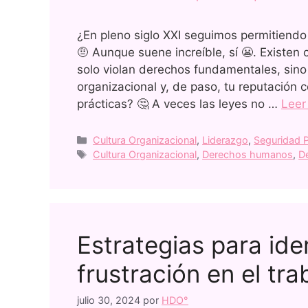
¿En pleno siglo XXI seguimos permitiendo
🤨 Aunque suene increíble, sí 😬. Existen
solo violan derechos fundamentales, sin
organizacional y, de paso, tu reputación 
prácticas? 🤔 A veces las leyes no …
Lee
Cultura Organizacional
,
Liderazgo
,
Seguridad P
Cultura Organizacional
,
Derechos humanos
,
D
Estrategias para iden
frustración en el tra
julio 30, 2024
por
HDO°